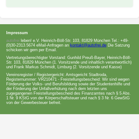
Impressum
autofrei
leben! e.V. Heinrich-Böll-Str. 103, 81829 München Tel.: +49-
(0)30-2313.5674 eMail-Anfragen an
kontakt@autofrei.de
Die Satzung
schicken wir gern per Email.
Vertretungsberechtigter Vorstand: Gunhild Preuß-Bayer, Heinrich-Böll-
Str. 103, 81829 München (1. Vorsitzende und inhaltlich verantwortlich)
und Frank Markus Schmidt, Limburg (2. Vorsitzende und Kasse)
Vereinsregister / Registergericht: Amtsgericht Stadtroda,
Registernummer: VR210471 - Freistellungsbescheid: Wir sind wegen
Förderung der Volks- und Berufsbildung sowie der Studentenhilfe und
der Förderung der Unfallverhütung nach dem letzten uns
zugegangenen Freistellungsbescheid des Finanzamtes nach § 5 Abs.
1 Nr. 9 KStG von der Körperschaftsteuer und nach § 3 Nr. 6 GewStG
von der Gewerbesteuer befreit.