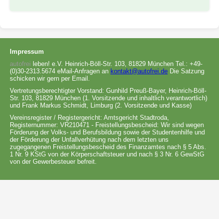
Impressum
autofrei
leben! e.V. Heinrich-Böll-Str. 103, 81829 München Tel.: +49-
(0)30-2313.5674 eMail-Anfragen an
kontakt@autofrei.de
Die Satzung
schicken wir gern per Email.
Vertretungsberechtigter Vorstand: Gunhild Preuß-Bayer, Heinrich-Böll-
Str. 103, 81829 München (1. Vorsitzende und inhaltlich verantwortlich)
und Frank Markus Schmidt, Limburg (2. Vorsitzende und Kasse)
Vereinsregister / Registergericht: Amtsgericht Stadtroda,
Registernummer: VR210471 - Freistellungsbescheid: Wir sind wegen
Förderung der Volks- und Berufsbildung sowie der Studentenhilfe und
der Förderung der Unfallverhütung nach dem letzten uns
zugegangenen Freistellungsbescheid des Finanzamtes nach § 5 Abs.
1 Nr. 9 KStG von der Körperschaftsteuer und nach § 3 Nr. 6 GewStG
von der Gewerbesteuer befreit.